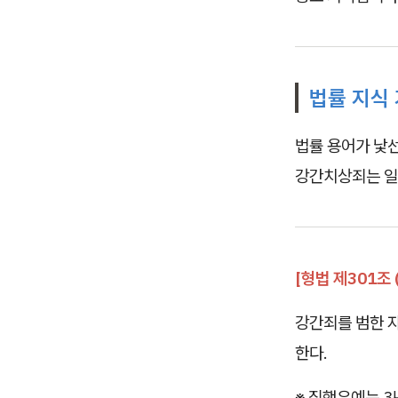
법률 지식
법률 용어가 낯
강간치상죄는 일
[형법 제301조 
강간죄를 범한 
한다.
※ 집행유예는 