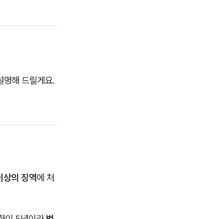
설명해 드릴게요.
 이상의 징역
에 처
하한이 5년이라
법