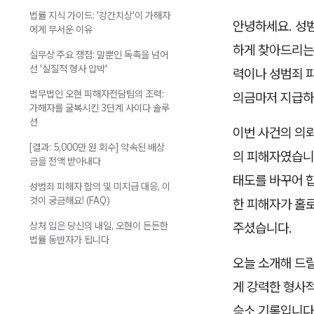
법률 지식 가이드: '강간치상'이 가해자
안녕하세요. 성
에게 무서운 이유
하게 찾아드리
실무상 주요 쟁점: 말뿐인 독촉을 넘어
선 '실질적 형사 압박'
력이나 성범죄 
법무법인 오현 피해자전담팀의 조력:
의금마저 지급하
가해자를 굴복시킨 3단계 사이다 솔루
션
이번 사건의 의
[결과: 5,000만 원 회수] 약속된 배상
의 피해자였습니
금을 전액 받아내다
태도를 바꾸어 
성범죄 피해자 합의 및 미지급 대응, 이
것이 궁금해요! (FAQ)
한 피해자가 홀
상처 입은 당신의 내일, 오현이 든든한
주셨습니다.
법률 동반자가 됩니다
오늘 소개해 드
게 강력한 형사적
승소 기록입니다