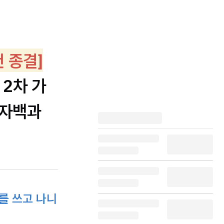
건 종결]
2차 가
 자백과
를 쓰고 나니