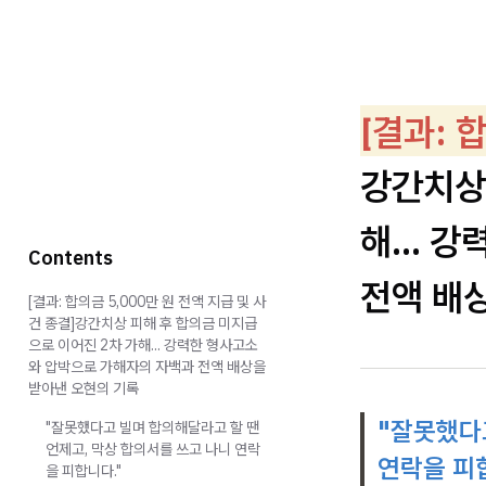
[결과: 
강간치상
해... 
Contents
전액 배
[결과: 합의금 5,000만 원 전액 지급 및 사
건 종결]강간치상 피해 후 합의금 미지급
으로 이어진 2차 가해... 강력한 형사고소
와 압박으로 가해자의 자백과 전액 배상을
받아낸 오현의 기록
"잘못했다
"잘못했다고 빌며 합의해달라고 할 땐
언제고, 막상 합의서를 쓰고 나니 연락
연락을 피
을 피합니다."