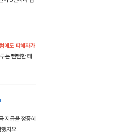
럼에도 피해자가
루는 뻔뻔한 태
'
의금 지급을 정중히
관했지요.