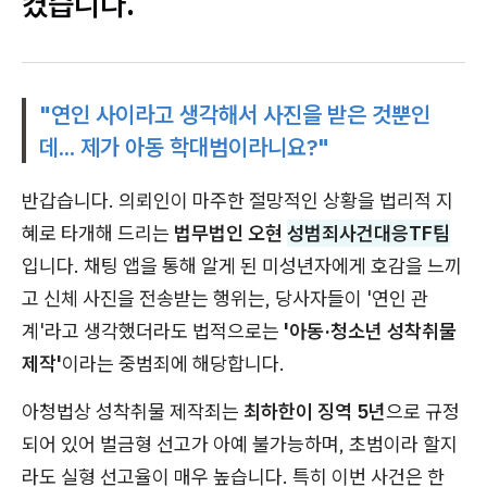
켰습니다.
"연인 사이라고 생각해서 사진을 받은 것뿐인
데... 제가 아동 학대범이라니요?"
반갑습니다. 의뢰인이 마주한 절망적인 상황을 법리적 지
혜로 타개해 드리는
법무법인 오현
성범죄사건대응TF팀
입니다. 채팅 앱을 통해 알게 된 미성년자에게 호감을 느끼
고 신체 사진을 전송받는 행위는, 당사자들이 '연인 관
계'라고 생각했더라도 법적으로는
'아동·청소년 성착취물
제작'
이라는 중범죄에 해당합니다.
아청법상 성착취물 제작죄는
최하한이 징역 5년
으로 규정
되어 있어 벌금형 선고가 아예 불가능하며, 초범이라 할지
라도 실형 선고율이 매우 높습니다. 특히 이번 사건은 한