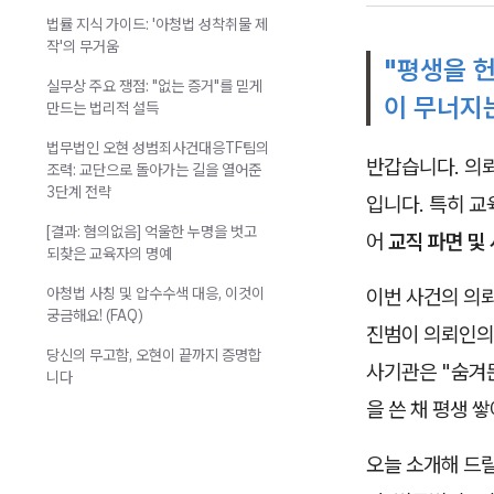
법률 지식 가이드: '아청법 성착취물 제
작'의 무거움
"평생을 
실무상 주요 쟁점: "없는 증거"를 믿게
이 무너지
만드는 법리적 설득
법무법인 오현 성범죄사건대응TF팀의
반갑습니다. 의
조력: 교단으로 돌아가는 길을 열어준
3단계 전략
입니다. 특히 교
[결과: 혐의없음] 억울한 누명을 벗고
어
교직 파면 및
되찾은 교육자의 명예
아청법 사칭 및 압수수색 대응, 이것이
이번 사건의 의
궁금해요! (FAQ)
진범이 의뢰인의
당신의 무고함, 오현이 끝까지 증명합
사기관은 "숨겨
니다
을 쓴 채 평생 
오늘 소개해 드릴