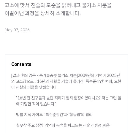
고소에 맞서 진술의 모순을 밝혀내고 불기소 처분을
이끌어낸 과정을 상세히 소개합니다.
May 07, 2026
Contents
[결과: 혐의없음 - 증거불충분 불기소 처분]2009년의 기억이 2025년
의 고소장으로... 16년의 세월을 거슬러 올라간 '특수준강간' 혐의, 오현
이 진실의 퍼즐을 맞췄습니다.
"16년 전 친구들과 놀던 자리가 범죄 현장이었다니요? 저는 그런 일
에 가담한 적이 없습니다."
법률 지식 가이드: '특수준강간'과 '합동범'의 법리
실무상 주요 쟁점: 기억의 공백을 파고드는 진술 신빙성 싸움