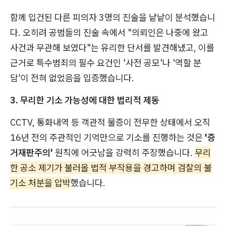
함께 입건된 다른 피의자 3명의 진술을 낱낱이 분석했습니
다. 오히려 공범들의 진술 속에서 "의뢰인은 나중에 왔고
사건과 무관해 보였다"는 유리한 단서를 발견해냈고, 이를
근거로 특수범죄의 필수 요건인 '사전 공모'나 '역할 분
담'이 전혀 없었음을 입증했습니다.
3. 무리한 기소 가능성에 대한 법리적 제동
CCTV, 통화내역 등 객관적 물증이 전무한 상태에서 오직
16년 전의 주관적인 기억만으로 기소를 진행하는 것은
'증
거재판주의'
원칙에 어긋남을 강력히 주장했습니다.
무리
한 공소 제기가 불러올 법적 부작용을 경고하며 검찰의 불
기소 처분을 압박
했습니다.